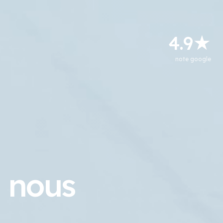
4.9★
note google
nous