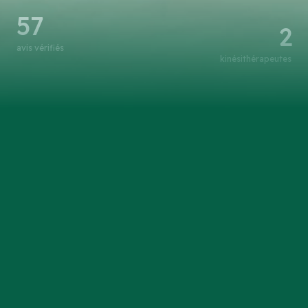
57
2
avis vérifiés
kinésithérapeutes
votre santé, notre priorité
en collaborant avec vous, nous créons un
environnement favorable à votre guérison et à votre
bien-être. prenez le contrôle de votre santé
aujourd'hui en nous choisissant comme votre
partenaire de confiance. contactez-nous dès
maintenant pour commencer votre voyage vers une